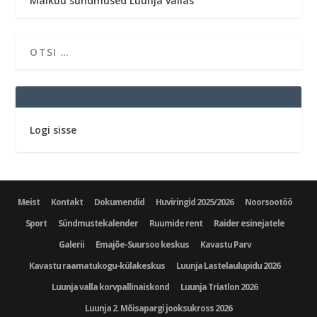
Maikuu sündmused Luunja vallas
Logi sisse
Meist
Kontakt
Dokumendid
Huviringid 2025/2026
Noorsootöö
Sport
Sündmustekalender
Ruumide rent
Raider esinejatele
Galerii
Emajõe-Suursoo keskus
Kavastu Parv
Kavastu raamatukogu-külakeskus
Luunja Lastelaulupidu 2026
Luunja valla korvpallinaiskond
Luunja Triatlon 2026
Luunja 2. Mõisapargi jooksukross 2026