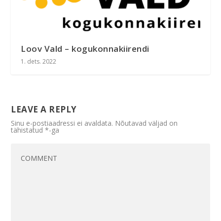
Loov Vald – kogukonnakiirendi
1. dets. 2022
LEAVE A REPLY
Sinu e-postiaadressi ei avaldata.
Nõutavad väljad on
tähistatud
*
-ga