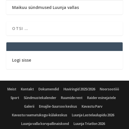
Maikuu sündmused Luunja vallas
Logi sisse
Meist
Kontakt
Dokumendid
Huviringid 2025/2026
Noorsootöö
Sport
Sündmustekalender
Ruumide rent
Raider esinejatele
Galerii
Emajõe-Suursoo keskus
Kavastu Parv
Kavastu raamatukogu-külakeskus
Luunja Lastelaulupidu 2026
Luunja valla korvpallinaiskond
Luunja Triatlon 2026