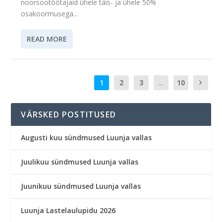
noorsootöötajaid ühele täis- ja ühele 50%
osakoormusega...
READ MORE
1
2
3
...
10
VÄRSKED POSTITUSED
Augusti kuu sündmused Luunja vallas
Juulikuu sündmused Luunja vallas
Juunikuu sündmused Luunja vallas
Luunja Lastelaulupidu 2026