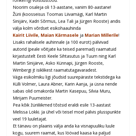
rohkemgi võistlustööd.
Noorim osaleja oli 13-aastane, vanim 80-aastane!
Žürii (koosseisus Toomas Liivamägi, Karl Martin
Sinijärv, Kadri Sõrmus, Lea Tali ja Jürgen Rooste) andis
välja kolm võrdset esikohaauhinda
Kairit Liivile
,
Maian Kärmasele
ja
Marian Millerile
!
Lisaks rahalisele auhinnale (a 100 eurot) pälvivad
autorid (peale võitjate ka teised paremad) raamatuid
kirjastustelt Eesti Keele Sihtasutus ja Tuum ning Karl
Martin Sinijärve, Asko Künnapi, Jürgen Rooste,
Wimbergi jt isiklikest raamatutagavaradest.
Väga esikolmiku ligi jõudsid suurepäraste tekstidega ka
Külli Volmer, Laura Abner, Karin Aanja, ja üsna nende
sabas olid omakorda Martin Kasepuu, Silvia Muru,
Mirijam Puumeister.
Pea kõik žüriiliikmed tõstsid eraldi esile 13-aastast
Melissa Lokki. Ja ühel või teisel moel pälvis plusspunkte
veel 19 luuletajat.
Et tänavu on plaanis välja anda ka visnapuuliku luule
kogu, suurem raamat, kus löövad kaasa ka paljud