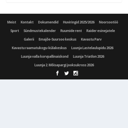
Meist
Kontakt
Dokumendid
Huviringid 2025/2026
Noorsootöö
Sport
Sündmustekalender
Ruumide rent
Raider esinejatele
Galerii
Emajõe-Suursoo keskus
Kavastu Parv
Kavastu raamatukogu-külakeskus
Luunja Lastelaulupidu 2026
Luunja valla korvpallinaiskond
Luunja Triatlon 2026
Luunja 2. Mõisapargi jooksukross 2026