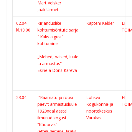
Mart Velsker
Jaak Urmet
02.04
Kirjanduslike
Kapteni Kelder
EI
kl.18.00
kohtumisõhtute sarja
TOIM
“ Kaks algust”
kohtumine.
„Mehed, naised, luule
ja armastus“
Esineja Doris Kareva
23.04
“Raamatu ja roosi
Lohkva
EI
päev”: armastusluule
Kogukonna-ja
TOIM
1920ndal aastal
noortekeskus
ilmunud kogust
Varakas
“Käoorvik”
(ettelugemine, lisaks