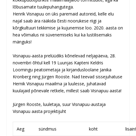
lõbusamate tuulepuhangutega.
Henrik Visnapuu on üks paremaid autoreid, kelle elu
najal saab ära rääkida Eesti noorukese riigi ja
kõrgkultuuri tekkimise ja kujunemise loo. 2020. aasta on
hea võimalus nii süvenemiseks kui ka lustilisemaks
mänguks!
Visnapuu-aasta prelüüdiks kõnelevad neljapäeva, 28.
novembri õhtul kell 19 Luunjas Kapteni Keldris
Loomingu peatoimetaja ja kirjandusloolane Janika
Kronberg ning Jürgen Rooste. Nad teevad sissejuhatuse
Hernik Visnapuu maailma ja luulesse, juhatavad
kuulajaid põnevale retkele, millest saab Visnapuu aasta!
Jürgen Rooste, luuletaja, suur Visnapuu-austaja
Visnapuu aasta projektijuht
Aeg
sündmus
koht
lisain