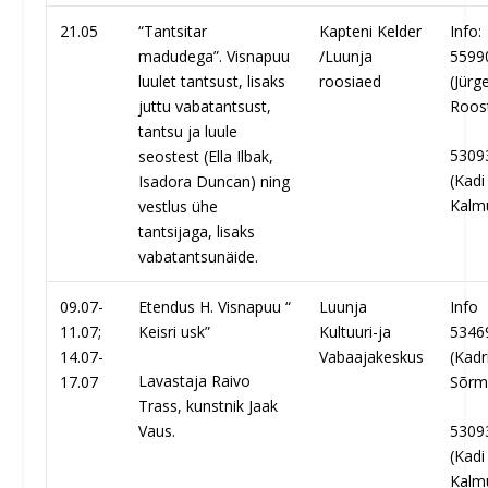
21.05
“Tantsitar
Kapteni Kelder
Info:
madudega”. Visnapuu
/Luunja
5599
luulet tantsust, lisaks
roosiaed
(Jürg
juttu vabatantsust,
Roos
tantsu ja luule
5309
seostest (Ella Ilbak,
(Kadi
Isadora Duncan) ning
Kalm
vestlus ühe
tantsijaga, lisaks
vabatantsunäide.
09.07-
Etendus H. Visnapuu “
Luunja
Info
11.07;
Keisri usk”
Kultuuri-ja
5346
14.07-
Vabaajakeskus
(Kadr
Lavastaja Raivo
17.07
Sõrm
Trass, kunstnik Jaak
Vaus.
5309
(Kadi
Kalm