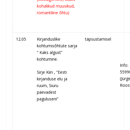
kohalikud muusikud,
romantiline õhtu)
12.05
Kirjanduslike
täpsustamisel
kohtumisõhtute sarja
“ Kaks algust”
kohtumine.
Info:
5599
Sirje Kiin , “Eesti
(Jürg
kirjanduse elu ja
Roos
ruum, Siuru
päevadest
paguluseni”