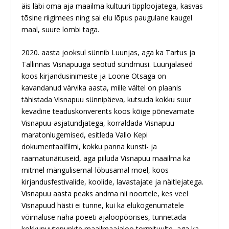
äis läbi oma aja maailma kultuuri tipploojatega, kasvas
tõsine riigimees ning sai elu lõpus paugulane kaugel
maal, suure lombi taga.
2020. aasta jooksul sünnib Luunjas, aga ka Tartus ja
Tallinnas Visnapuuga seotud sündmusi. Luunjalased
koos kirjandusinimeste ja Loone Otsaga on
kavandanud värvika aasta, mille vältel on plaanis
tähistada Visnapuu sünnipäeva, kutsuda kokku suur
kevadine teaduskonverents koos kõige põnevamate
Visnapuu-asjatundjatega, korraldada Visnapuu
maratonlugemised, esitleda Vallo Kepi
dokumentaalfilmi, kokku panna kunsti- ja
raamatunäituseid, aga piiluda Visnapuu maailma ka
mitmel mängulisemal-lõbusamal moel, koos
kirjandusfestivalide, koolide, lavastajate ja näitlejatega.
Visnapuu aasta peaks andma nii noortele, kes veel
Visnapuud hästi ei tunne, kui ka elukogenumatele
võimaluse näha poeeti ajaloopöörises, tunnetada
kokkupuutepunkte maailmaajaloo tormituulte, aga ka