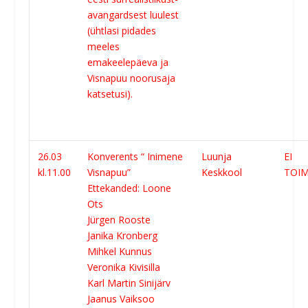
avangardsest luulest
(ühtlasi pidades
meeles
emakeelepäeva ja
Visnapuu noorusaja
katsetusi).
26.03
Konverents “ Inimene
Luunja
EI
kl.11.00
Visnapuu”
Keskkool
TOIM
Ettekanded: Loone
Ots
Jürgen Rooste
Janika Kronberg
Mihkel Kunnus
Veronika Kivisilla
Karl Martin Sinijärv
Jaanus Vaiksoo