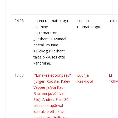
04.03
Luuna raamatukogu
Luunja
toim
avamine.
raamatukogu
Luulemaraton.
„Talihari”. 1920ndal
aastal ilmunud
luulekogu”Talihari”
täies pikkuses ette
kandmine.
13.03
“Emakeelepööripäev”
Luunja
EI
(Jürgen Rooste, Kalev
Keskkool
TOIM
Vapper ja/või Kaur
Riismaa ja/või Ivar
Sild): Andres Ehini 80.
sünniaastapäeval
kantakse ette kava
eesti sürrealistlikust-