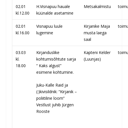
02.01
H.Visnapuu hauale
Metsakalmistu
toim
kl.12.00
küünalde asetamine
02.01
Visnapuu luule
Kirjanike Maja
toim
kl.16.00
lugemine
musta laega
saal
03.03
Kirjanduslike
Kapteni Kelder
toim
kl.
kohtumisõhtute sarja
(Luunjas)
18.00
“ Kaks algust”
esimene kohtumine.
Juku-Kalle Raid ja
(:)kivisildnik: “Kirjanik –
poliitiline loom”
Vestlust juhib Jürgen
Rooste