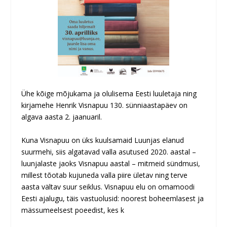
Ühe kõige m
õjukama ja olulisema Eesti luuletaja ning
kirjamehe Henrik Visnapuu 130. sünniaastapäev on
algava aasta 2. jaanuaril.
Kuna Visnapuu on üks kuulsamaid Luunjas elanud
suurmehi, siis algatavad valla asutused 2020. aastal –
luunjalaste jaoks Visnapuu aastal – mitmeid sündmusi,
millest tõotab kujuneda valla piire ületav ning terve
aasta vältav suur seiklus.
Visnapuu elu on omamoodi
Eesti ajalugu, täis vastuolusid: noorest boheemlasest ja
mässumeelsest poeedist, kes k