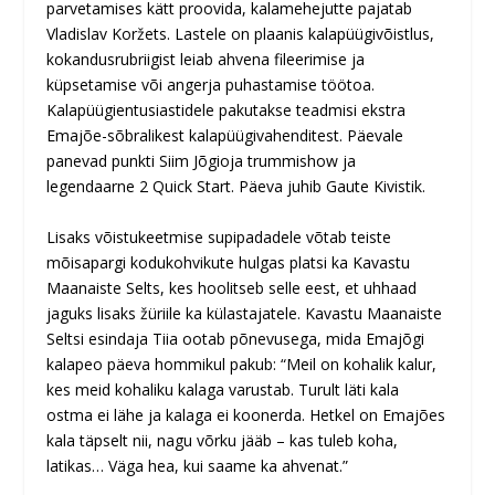
parvetamises kätt proovida, kalamehejutte pajatab
Vladislav Koržets. Lastele on plaanis kalapüügivõistlus,
kokandusrubriigist leiab ahvena fileerimise ja
küpsetamise või angerja puhastamise töötoa.
Kalapüügientusiastidele pakutakse teadmisi ekstra
Emajõe-sõbralikest kalapüügivahenditest. Päevale
panevad punkti Siim Jõgioja trummishow ja
legendaarne 2 Quick Start. Päeva juhib Gaute Kivistik.
Lisaks võistukeetmise supipadadele võtab teiste
mõisapargi kodukohvikute hulgas platsi ka Kavastu
Maanaiste Selts, kes hoolitseb selle eest, et uhhaad
jaguks lisaks žüriile ka külastajatele. Kavastu Maanaiste
Seltsi esindaja Tiia ootab põnevusega, mida Emajõgi
kalapeo päeva hommikul pakub: “Meil on kohalik kalur,
kes meid kohaliku kalaga varustab. Turult läti kala
ostma ei lähe ja kalaga ei koonerda. Hetkel on Emajões
kala täpselt nii, nagu võrku jääb – kas tuleb koha,
latikas… Väga hea, kui saame ka ahvenat.”