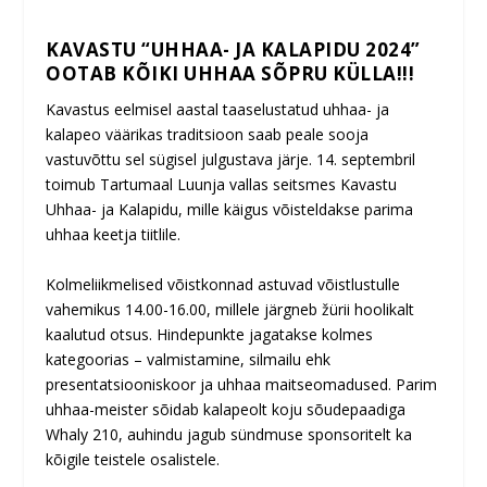
KAVASTU “UHHAA- JA KALAPIDU 2024”
OOTAB KÕIKI UHHAA SÕPRU KÜLLA!!!
Kavastus eelmisel aastal taaselustatud uhhaa- ja
kalapeo väärikas traditsioon saab peale sooja
vastuvõttu sel sügisel julgustava järje. 14. septembril
toimub Tartumaal Luunja vallas seitsmes Kavastu
Uhhaa- ja Kalapidu, mille käigus võisteldakse parima
uhhaa keetja tiitlile.
Kolmeliikmelised võistkonnad astuvad võistlustulle
vahemikus 14.00-16.00, millele järgneb žürii hoolikalt
kaalutud otsus. Hindepunkte jagatakse kolmes
kategoorias – valmistamine, silmailu ehk
presentatsiooniskoor ja uhhaa maitseomadused. Parim
uhhaa-meister sõidab kalapeolt koju sõudepaadiga
Whaly 210, auhindu jagub sündmuse sponsoritelt ka
kõigile teistele osalistele.