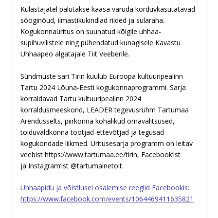
Külastajatel palutakse kaasa varuda korduvkasutatavad
sööginõud, ilmastikukindlad riided ja sularaha.
Kogukonnaüritus on suunatud kõigile uhhaa-
supihuvilistele ning pühendatud kunagisele Kavastu
Uhhaapeo algatajale Tiit Veeberile.
Sündmuste sari Tirin kuulub Euroopa kultuuripealinn
Tartu 2024 Lõuna-Eesti kogukonnaprogrammi. Sarja
korraldavad Tartu kultuuripealinn 2024
korraldusmeeskond, LEADER tegevusrühm Tartumaa
Arendusselts, piirkonna kohalikud omavalitsused,
toiduvaldkonna tootjad-ettevõtjad ja tegusad
kogukondade liikmed. Üritusesarja programm on leitav
veebist
https://www.tartumaa.ee/tirin
,
Facebook
’ist
ja
Instagram
’ist @tartumainetoit.
Uhhaapidu ja võistlusel osalemise reeglid Facebookis:
https://www.facebook.com/events/1064469411635821