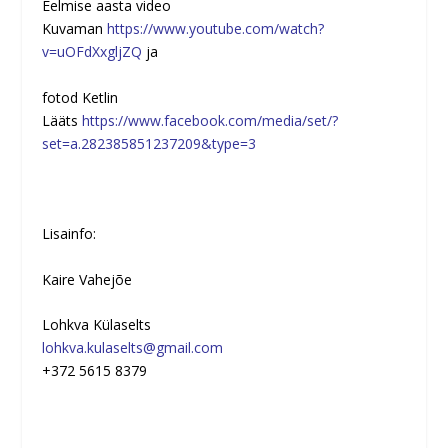
Eelmise aasta video
Kuvaman
https://www.youtube.com/watch?
v=uOFdXxgljZQ
ja
fotod Ketlin
Lääts
https://www.facebook.com/media/set/?
set=a.282385851237209&type=3
Lisainfo:
Kaire Vahejõe
Lohkva Külaselts
lohkva.kulaselts@gmail.com
+372 5615 8379