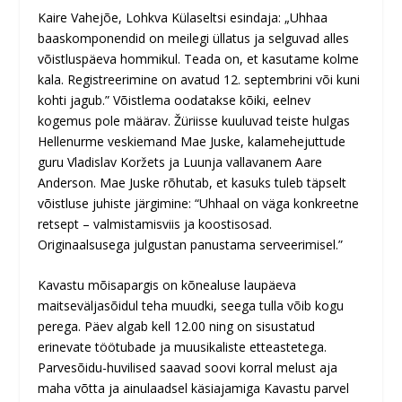
Kaire Vahejõe, Lohkva Külaseltsi esindaja: „Uhhaa
baaskomponendid on meilegi üllatus ja selguvad alles
võistluspäeva hommikul. Teada on, et kasutame kolme
kala. Registreerimine on avatud 12. septembrini või kuni
kohti jagub.” Võistlema oodatakse kõiki, eelnev
kogemus pole määrav. Žüriisse kuuluvad teiste hulgas
Hellenurme veskiemand Mae Juske, kalamehejuttude
guru Vladislav Koržets ja Luunja vallavanem Aare
Anderson. Mae Juske rõhutab, et kasuks tuleb täpselt
võistluse juhiste järgimine: “Uhhaal on väga konkreetne
retsept – valmistamisviis ja koostisosad.
Originaalsusega julgustan panustama serveerimisel.”
Kavastu mõisapargis on kõnealuse laupäeva
maitseväljasõidul teha muudki, seega tulla võib kogu
perega. Päev algab kell 12.00 ning on sisustatud
erinevate töötubade ja muusikaliste etteastetega.
Parvesõidu-huvilised saavad soovi korral melust aja
maha võtta ja ainulaadsel käsiajamiga Kavastu parvel