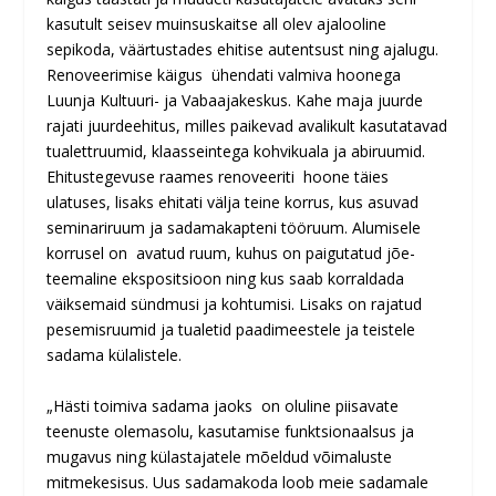
kasutult seisev muinsuskaitse all olev ajalooline
sepikoda, väärtustades ehitise autentsust ning ajalugu.
Renoveerimise käigus ühendati valmiva hoonega
Luunja Kultuuri- ja Vabaajakeskus. Kahe maja juurde
rajati juurdeehitus, milles paikevad avalikult kasutatavad
tualettruumid, klaasseintega kohvikuala ja abiruumid.
Ehitustegevuse raames renoveeriti hoone täies
ulatuses, lisaks ehitati välja teine korrus, kus asuvad
seminariruum ja sadamakapteni tööruum. Alumisele
korrusel on avatud ruum, kuhus on paigutatud jõe-
teemaline ekspositsioon ning kus saab korraldada
väiksemaid sündmusi ja kohtumisi. Lisaks on rajatud
pesemisruumid ja tualetid paadimeestele ja teistele
sadama külalistele.
„
Hästi toimiva sadama jaoks on oluline piisavate
teenuste olemasolu, kasutamise funktsionaalsus ja
mugavus ning külastajatele mõeldud võimaluste
mitmekesisus. Uus sadamakoda loob meie sadamale