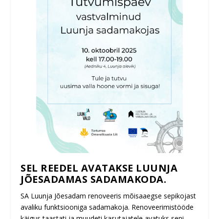
SEL REEDEL AVATAKSE LUUNJA
JÕESADAMAS SADAMAKODA.
SA Luunja Jõesadam renoveeris mõisaaegse sepikojast
avaliku funktsiooniga sadamakoja.
Renoveerimistööde
käigus taastati ja muudeti kasutajatele avatuks seni