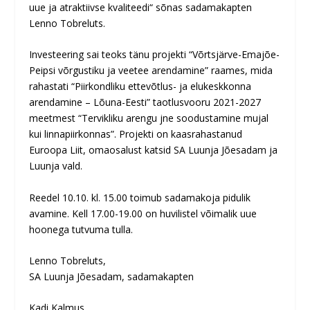
uue ja atraktiivse kvaliteedi“
sõnas sadamakapten
Lenno Tobreluts.
Investeering sai teoks tänu projekti “Võrtsjärve-Emajõe-
Peipsi võrgustiku ja veetee arendamine” raames, mida
rahastati “Piirkondliku ettevõtlus- ja elukeskkonna
arendamine – Lõuna-Eesti” taotlusvooru 2021-2027
meetmest “Tervikliku arengu jne soodustamine mujal
kui linnapiirkonnas”. Projekti on kaasrahastanud
Euroopa Liit, omaosalust katsid SA Luunja Jõesadam ja
Luunja vald.
Reedel 10.10. kl. 15.00 toimub sadamakoja pidulik
avamine. Kell 17.00-19.00 on huvilistel võimalik uue
hoonega tutvuma tulla.
Lenno Tobreluts,
SA Luunja Jõesadam, sadamakapten
Kadi Kalmus,