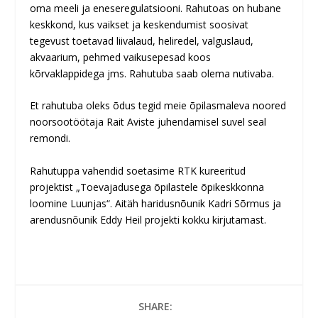
oma meeli ja eneseregulatsiooni. Rahutoas on hubane
keskkond, kus vaikset ja keskendumist soosivat
tegevust toetavad liivalaud, heliredel, valguslaud,
akvaarium, pehmed vaikusepesad koos
kõrvaklappidega jms. Rahutuba saab olema nutivaba.
Et rahutuba oleks õdus tegid meie õpilasmaleva noored
noorsootöötaja
Rait Aviste
juhendamisel suvel seal
remondi.
Rahutuppa vahendid soetasime RTK kureeritud
projektist „Toevajadusega õpilastele õpikeskkonna
loomine Luunjas“. Aitäh haridusnõunik
Kadri Sõrmus
ja
arendusnõunik
Eddy Heil
projekti kokku kirjutamast.
SHARE: