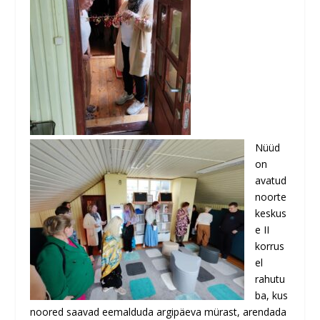
Nüüd
on
avatud
noorte
keskus
e II
korrus
el
rahutu
ba, kus
noored saavad eemalduda argipäeva mürast, arendada