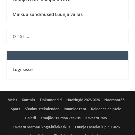
Maikuu sündmused Luunja vallas
Logi sisse
Meist
Kontakt
Dokumendid
Huviringid 2025/2026
Noorsootöö
Sport
Sündmustekalender
Ruumide rent
Raider esinejatele
Galerii
Emajõe-Suursoo keskus
Kavastu Parv
Kavastu raamatukogu-külakeskus
Luunja Lastelaulupidu 2026