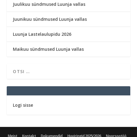
Juulikuu sündmused Luunja vallas
Juunikuu sündmused Luunja vallas
Luunja Lastelaulupidu 2026
Maikuu sündmused Luunja vallas
Logi sisse
Meist
Kontakt
Dokumendid
Huviringid 2025/2026
Noorsootöö