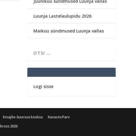
Juunikuu sündmused Luunja vallas
Luunja Lastelaulupidu 2026
Maikuu sündmused Luunja vallas
Logi sisse
Emajõe-Suursoo keskus
Kavastu Parv
ukross 2026