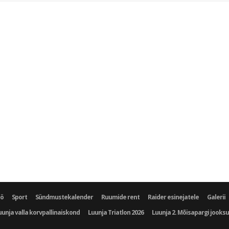
öö
Sport
Sündmustekalender
Ruumide rent
Raider esinejatele
Galerii
uunja valla korvpallinaiskond
Luunja Triatlon 2026
Luunja 2. Mõisapargi jooks