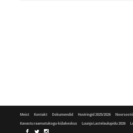
Meist
Kontakt
Dokumendid
Huviringid 2025/2026
Noorsoot
Kavastu raamatukogu-külakeskus
Luunja Lastelaulupidu 2026
L