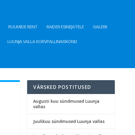
RUUMIDE RENT
RAIDER ESINEJATELE
GALERII
LUUNJA VALLA KORVPALLINAISKOND
VÄRSKED POSTITUSED
Augusti kuu sündmused Luunja
vallas
Juulikuu sündmused Luunja vallas