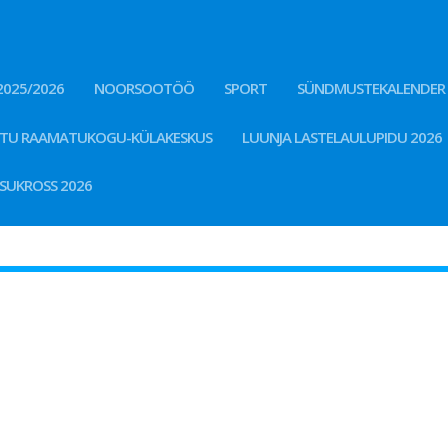
2025/2026
NOORSOOTÖÖ
SPORT
SÜNDMUSTEKALENDER
STU RAAMATUKOGU-KÜLAKESKUS
LUUNJA LASTELAULUPIDU 2026
KSUKROSS 2026