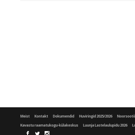
Meist
Kontakt
Dokumendid
Huviringid 2025/2026
Noorsoot
Kavastu raamatukogu-külakeskus
Luunja Lastelaulupidu 2026
L