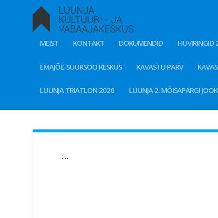
MEIST
KONTAKT
DOKUMENDID
HUVIRINGID 
EMAJÕE-SUURSOO KESKUS
KAVASTU PARV
KAVA
LUUNJA TRIATLON 2026
LUUNJA 2. MÕISAPARGI JOO
…