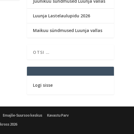
Juunikuu sündmused Luunja vallas
Luunja Lastelaulupidu 2026
Maikuu sündmused Luunja vallas
Logi sisse
Emajõe-Suursoo keskus
Kavastu Parv
ukross 2026