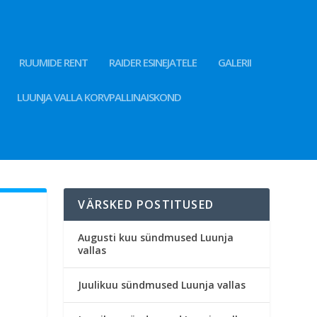
RUUMIDE RENT
RAIDER ESINEJATELE
GALERII
LUUNJA VALLA KORVPALLINAISKOND
VÄRSKED POSTITUSED
Augusti kuu sündmused Luunja
vallas
Juulikuu sündmused Luunja vallas