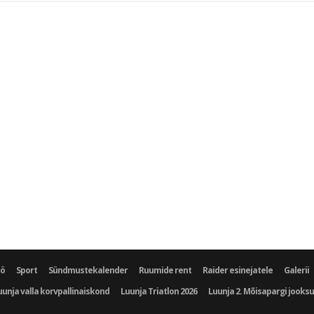
öö
Sport
Sündmustekalender
Ruumide rent
Raider esinejatele
Galerii
uunja valla korvpallinaiskond
Luunja Triatlon 2026
Luunja 2. Mõisapargi jooks