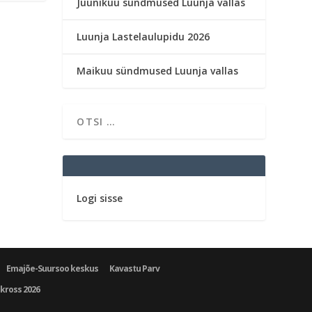
Juunikuu sündmused Luunja vallas
Luunja Lastelaulupidu 2026
Maikuu sündmused Luunja vallas
Logi sisse
Emajõe-Suursoo keskus
Kavastu Parv
ukross 2026