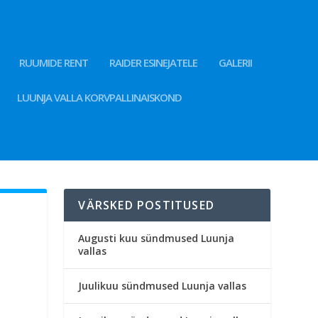
RUUMIDE RENT
RAIDER ESINEJATELE
GALERII
LUUNJA VALLA KORVPALLINAISKOND
VÄRSKED POSTITUSED
Augusti kuu sündmused Luunja
vallas
Juulikuu sündmused Luunja vallas