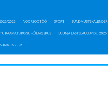
2025/2026
NOORSOOTÖÖ
SPORT
SÜNDMUSTEKALENDER
STU RAAMATUKOGU-KÜLAKESKUS
LUUNJA LASTELAULUPIDU 2026
KSUKROSS 2026