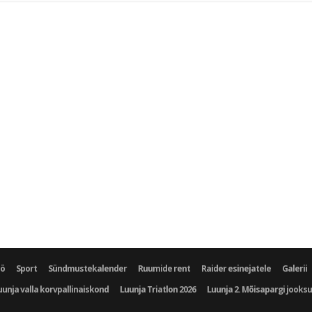
öö
Sport
Sündmustekalender
Ruumide rent
Raider esinejatele
Galerii
uunja valla korvpallinaiskond
Luunja Triatlon 2026
Luunja 2. Mõisapargi jooks