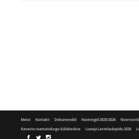
Meist
Kontakt
Dokumendid
Huviringid 2025/2026
Noorsoot
Kavastu raamatukogu-külakeskus
Luunja Lastelaulupidu 2026
L